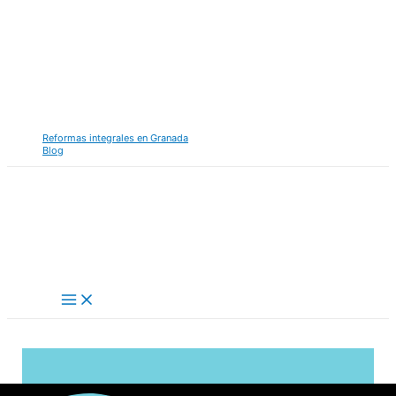
Ir
al
contenido
Reformas integrales en Granada
Blog
Main
Menu